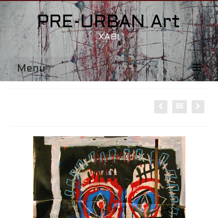
PRE-URBAN Art
XABI
Menu
Accueil
SANS TITRE
1115-END
FACES
BB-OS
415-1115
Contact