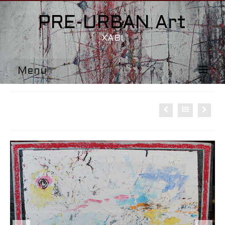
PRE-URBAN Art
XABI
Menu
Accueil
SANS TITRE
1115-END
FACES
BB-OS
415-1115
Contact