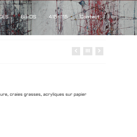
CES
BB-OS
415-1115
Contact
re, craies grasses, acryliques sur papier