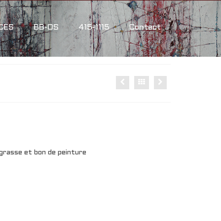
CES
BB-OS
415-1115
Contact
 grasse et bon de peinture