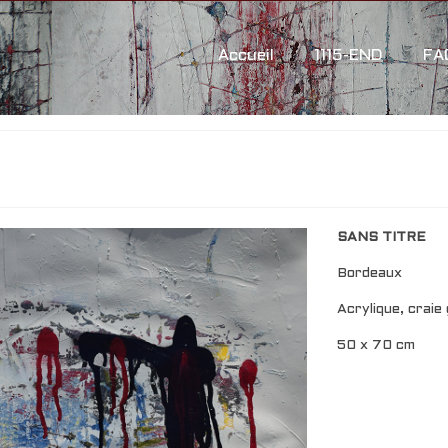
Accueil
1115-END
FA
SANS TITRE
Bordeaux
Acrylique, craie
50 x 70 cm