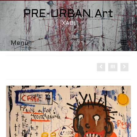
PRE-URBAN Art
XABI
Menu
Accueil
AQUARIUS
1115-END
FACES
BB-OS
415-1115
Contact